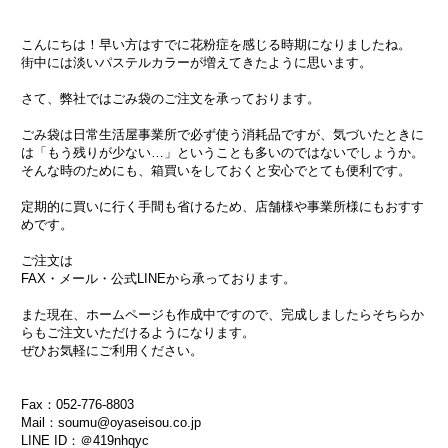
こんにちは！早い方はすでに花粉症を感じる時期になりましたね。
街中には淡いパステルカラーが増えてきたように思います。
さて、弊社ではごみ袋のご注文を承っております。
ごみ袋は日常生活屋事業所で必ず使う消耗品ですが、気づいたときに
は「もう残りが少ない…」ということも多いのではないでしょうか。
そんな時のためにも、箱買いをしておくと安心でとても便利です。
定期的に買いに行く手間も省けるため、店舗様や事業所様にもおすす
めです。
ご注文は
FAX・メール・公式LINEから承っております。
また現在、ホームページも作成中ですので、完成しましたらそちらか
らもご注文いただけるようになります。
ぜひお気軽にご利用ください。
Fax：052-776-8803
Mail：soumu@oyaseisou.co.jp
LINE ID：＠419nhqyc