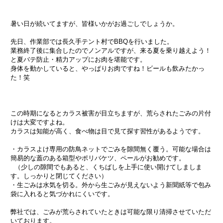
暑い日が続いてますが、皆様いかがお過ごしでしょうか。
先日、作業部では長久手テント村でBBQを行いました。
業務終了後に集合したのでノンアルですが、来る夏を乗り越えよう！
と夏バテ防止・精力アップにお肉を堪能です。
身体を動かしていると、やっぱりお肉ですね！ビールも飲みたかっ
た！笑
この時期になるとカラス被害が目立ちますが、荒らされたごみの片付
けは大変ですよね。
カラスは知能が高く、食べ物は目で見て探す習性があるようです。
・カラスよけ専用の防鳥ネットでごみを隙間無く覆う。可能な場合は
簡易的な蓋のある箱型やポリバケツ、ペールがお勧めです。
（少しの隙間でもあると、くちばしを上手に使い開けてしましま
す。しっかりと閉じてください）
・生ごみは水気を切る。外から生ごみが見えないよう新聞紙等で包み
袋に入れると気づかれにくいです。
弊社では、ごみが荒らされていたときは可能な限り清掃させていただ
いております。